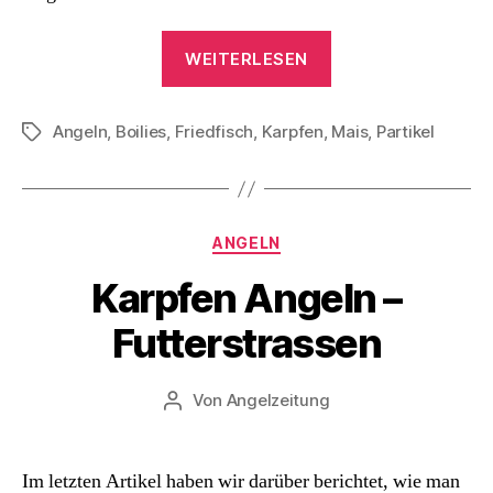
„Karpfen
WEITERLESEN
Angeln
–
Angeln
,
Boilies
,
Friedfisch
,
Karpfen
,
Die
Mais
,
Partikel
Schlagwörter
Futterkampagne“
Kategorien
ANGELN
Karpfen Angeln –
Futterstrassen
Von
Angelzeitung
Beitragsautor
Im letzten Artikel haben wir darüber berichtet, wie man