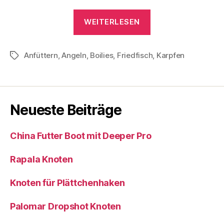
„Karpfen
WEITERLESEN
Angeln
–
Anfüttern
,
Angeln
,
Boilies
,
Friedfisch
Futterstrassen“
,
Karpfen
Schlagwörter
Neueste Beiträge
China Futter Boot mit Deeper Pro
Rapala Knoten
Knoten für Plättchenhaken
Palomar Dropshot Knoten