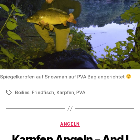
Spiegelkarpfen auf Snowman auf PVA Bag angerichtet
Boilies
,
Friedfisch
,
Karpfen
,
PVA
Schlagwörter
Kategorien
ANGELN
Karpfen Angeln – And I