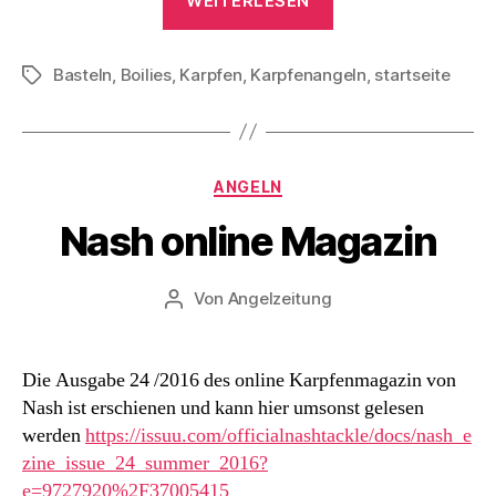
WEITERLESEN
Wurfrohr
selber
Basteln
,
Boilies
,
Karpfen
,
Karpfenangeln
bauen“
,
startseite
Schlagwörter
Kategorien
ANGELN
Nash online Magazin
Von
Angelzeitung
Beitragsautor
Die Ausgabe 24 /2016 des online Karpfenmagazin von
Nash ist erschienen und kann hier umsonst gelesen
werden
https://issuu.com/officialnashtackle/docs/nash_e
zine_issue_24_summer_2016?
e=9727920%2F37005415