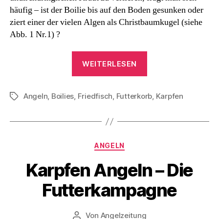
häufig – ist der Boilie bis auf den Boden gesunken oder
ziert einer der vielen Algen als Christbaumkugel (siehe
Abb. 1 Nr.1) ?
„Karpfen
WEITERLESEN
Angeln
–
Angeln
,
Boilies
,
Friedfisch
,
Futterkorb
The
,
Karpfen
Schlagwörter
Method“
Kategorien
ANGELN
Karpfen Angeln – Die
Futterkampagne
Von
Angelzeitung
Beitragsautor