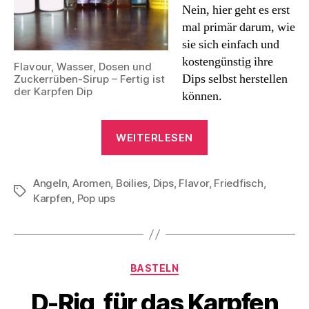
Nein, hier geht es erst
mal primär darum, wie
sie sich einfach und
kostengünstig ihre
Flavour, Wasser, Dosen und
Dips selbst herstellen
Zuckerrüben-Sirup – Fertig ist
der Karpfen Dip
können.
„Karpfen
WEITERLESEN
Angeln
–
Angeln
,
Aromen
,
Boilies
,
Dips
,
Flavor
And
,
Friedfisch
,
Schlagwörter
Karpfen
,
Pop ups
I
dip
it
my
Kategorien
BASTELN
way
D-Rig, für das Karpfen
!“