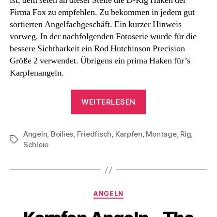
ist, dem seien an dieser Stelle die D-Rig Haken der
Firma Fox zu empfehlen. Zu bekommen in jedem gut
sortierten Angelfachgeschäft. Ein kurzer Hinweis
vorweg. In der nachfolgenden Fotoserie wurde für die
bessere Sichtbarkeit ein Rod Hutchinson Precision
Größe 2 verwendet. Übrigens ein prima Haken für’s
Karpfenangeln.
„D-
WEITERLESEN
Rig,
für
Angeln
,
Boilies
,
Friedfisch
,
Karpfen
,
das
Montage
,
Rig
,
Schlagwörter
Schleie
Karpfen
angeln
und
Schleien
Kategorien
ANGELN
angeln“