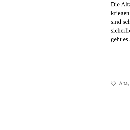
Die Alt
kriegen
sind sc
sicherl
geht es
Alta
Schlagwö