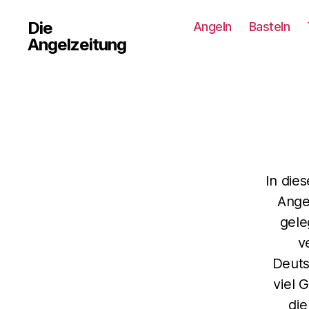
Die
Angeln
Basteln
Angelzeitung
In die
Ange
gele
v
Deuts
viel 
di