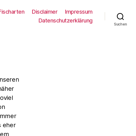
Fischarten
Disclaimer
Impressum
Datenschutzerklärung
Suchen
unseren
näher
oviel
on
 immer
s eher
nem