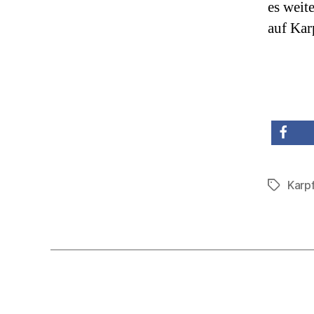
es weit
auf Kar
teilen
Karp
Schlagwö