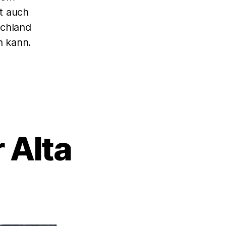
t auch
schland
n kann.
 Alta