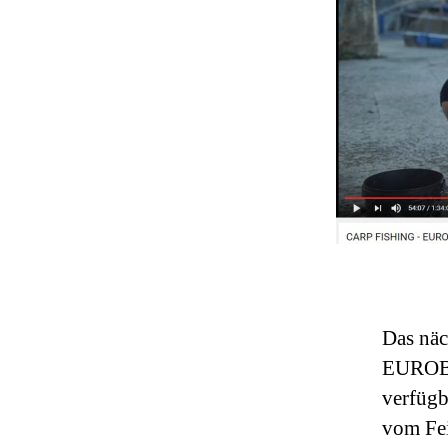
Das nä
EUROBAN
verfügb
vom Fei