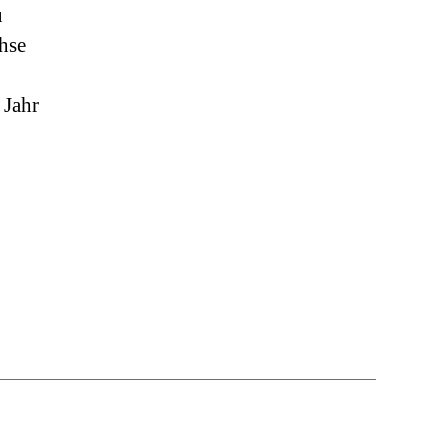
u
chse
 Jahr