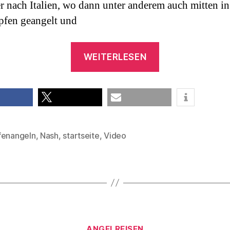
er nach Italien, wo dann unter anderem auch mitten 
pfen geangelt und
„Karpfenangeln
WEITERLESEN
Video
–
Nash
EUROBANX
teilen
E-Mail
3“
fenangeln
,
Nash
,
startseite
,
Video
rter
Kategorien
ANGELREISEN