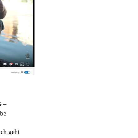
G –
ube
ach geht