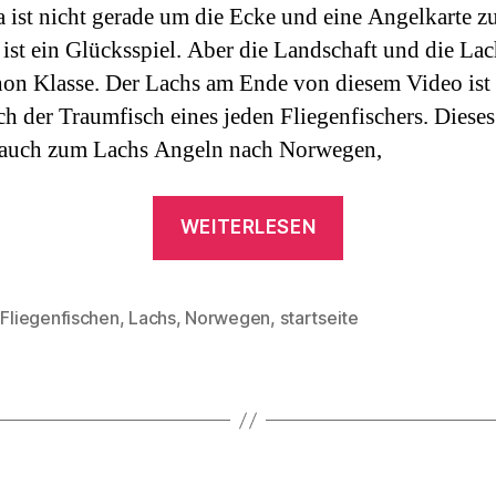
a ist nicht gerade um die Ecke und eine Angelkarte z
 ist ein Glücksspiel. Aber die Landschaft und die La
hon Klasse. Der Lachs am Ende von diesem Video ist
ich der Traumfisch eines jeden Fliegenfischers. Dieses
 auch zum Lachs Angeln nach Norwegen,
„Lachs
WEITERLESEN
Angeln
an
der
,
Fliegenfischen
,
Lachs
,
Norwegen
,
startseite
rter
Alta“