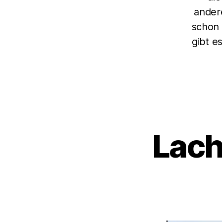
ander
schon 
gibt e
Lach