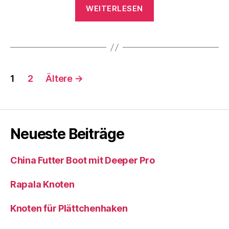
„Chirurgenknoten“
WEITERLESEN
Seitennummerierung
1
2
Ältere
→
der
Beiträge
Neueste Beiträge
China Futter Boot mit Deeper Pro
Rapala Knoten
Knoten für Plättchenhaken