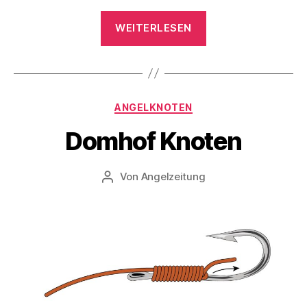
„No
WEITERLESEN
Knot-
Rig“
Kategorien
ANGELKNOTEN
Domhof Knoten
Von
Angelzeitung
Beitragsautor