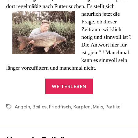
dort regelmäßig nach Futter suchen.
Es stellt sich
natürlich jetzt die
Frage, ob dieser
Zeitraum wirklich
nötig und sinnvoll ist ?
Die Antwort hier für
ist „jein“ ! Manchmal
kann es sinnvoll sein
länger vorzufüttern und manchmal nicht.
„Karpfen
WEITERLESEN
Angeln
–
Angeln
,
Boilies
,
Friedfisch
,
Karpfen
,
Die
Mais
,
Partikel
Schlagwörter
Futterkampagne“