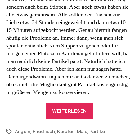
sondern auch beim Stippen. Aber noch etwas haben sie
alle etwas gemeinsam. Alle sollten den Fischen zur
Liebe etwa 24 Stunden eingeweicht und dann etwa 10-
15 Minuten aufgekocht werden. Genau hiermit fangen
häufig die Probleme an. Immer dann, wenn man sich
spontan entschließt zum Stippen zu gehen oder für
morgen einen Platz zum Karpfenangeln füttern will, hat
man natürlich keine Partikel parat. Natürlich hatte ich
auch diese Probleme. Aber ich kann nur sagen hatte.
Denn irgendwann fing ich mir an Gedanken zu machen,
ob es nicht die Möglichkeit gibt Partikel kostengünstig
in größeren Mengen zu konservieren.
„Partikel
WEITERLESEN
für
alle
Angeln
,
Friedfisch
,
Karpfen
,
Mais
,
Partikel
Fälle“
Schlagwörter