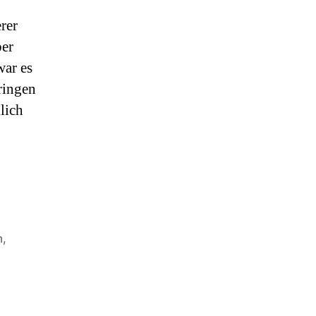
rer
ber
war es
ringen
lich
lle“
n
,