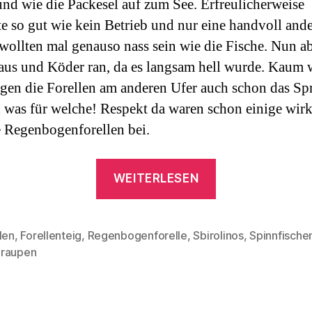
und wie die Packesel auf zum See. Erfreulicherweise
te so gut wie kein Betrieb und nur eine handvoll ande
wollten mal genauso nass sein wie die Fische. Nun a
aus und Köder ran, da es langsam hell wurde. Kaum 
ingen die Forellen am anderen Ufer auch schon das Sp
 was für welche! Respekt da waren schon einige wirk
e Regenbogenforellen bei.
„12
WEITERLESEN
Pfund
Regenbogenfore
len
,
Forellenteig
,
Regenbogenforelle
,
Sbirolinos
,
Spinnfische
rter
raupen