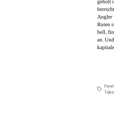
geholt 
herrsch
Angler 
Ruten r
hell, f
an. Und
kapital
Forel
Schlagwö
Tebo