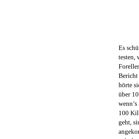
Es schü
testen,
Forelle
Bericht
hörte s
über 10
wenn’s 
100 Kil
geht, s
angekom