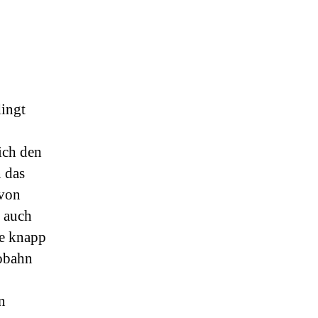
dingt
ich den
 das
 von
, auch
ie knapp
tobahn
n