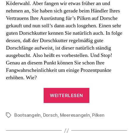
Köderwahl. Aber fangen wir etwas früher an und
nehmen an, Sie haben sich gerade beim Händler Ihres
Vertrauens Ihre Ausrüstung für’s Pilken auf Dorsche
gekauft und nun soll’s dann auch losgehen. Einen sehr
guten Dorschkutter kennen Sie natürlich auch. In folge
dessen, daß der Dorschkutter regelmäßig gute
Dorschfänge aufweist, ist dieser natürlich ständig
ausgebucht. Also heißt es vorbestellen. Und Stop!
Genau an diesem Punkt können Sie schon Ihre
Fangwahrscheinlichkeit um einige Prozentpunkte
erhöhen. Wie?
„Dorsche
WEITERLESEN
Pilken
ist
Bootsangeln
,
Dorsch
,
Meeresangeln
einfach“
,
Pilken
Schlagwörter