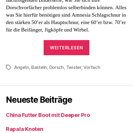
nachfolgenden Bilderserie, wie Sie sich Ihre
Dorschvorfächer problemlos selberbinden können. Alles
was Sie hierfür benötigen sind Amnesia Schlagschnur in
den stärken 50’er als Hauptschnur, eine 60’er bzw. 70’er
für die Beifänger, Jigköpfe und Wirbel.
„Vorfächer
WEITERLESEN
für’s
Dorschangeln
Angeln
,
Basteln
,
Dorsch
,
Twister
,
Vorfach
einfach
Schlagwörter
selbst
binden“
Neueste Beiträge
China Futter Boot mit Deeper Pro
Rapala Knoten