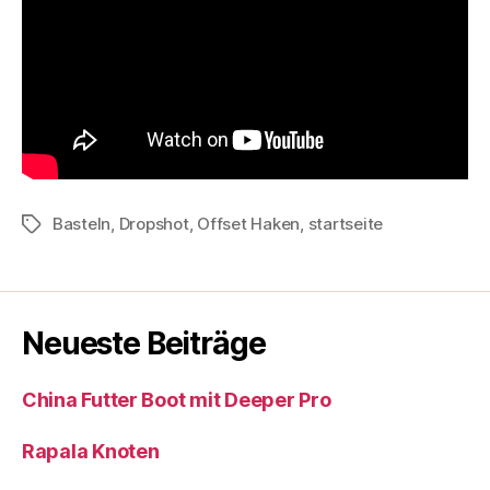
Basteln
,
Dropshot
,
Offset Haken
,
startseite
Schlagwörter
Neueste Beiträge
China Futter Boot mit Deeper Pro
Rapala Knoten