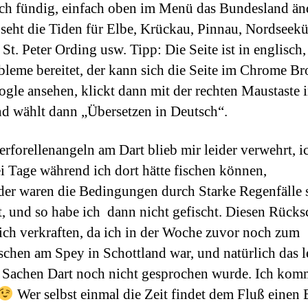
ch fündig, einfach oben im Menü das Bundesland än
 seht die Tiden für Elbe, Krückau, Pinnau, Nordseekü
St. Peter Ording usw. Tipp: Die Seite ist in englisch
bleme bereitet, der kann sich die Seite im Chrome B
gle ansehen, klickt dann mit der rechten Maustaste i
nd wählt dann „Übersetzen in Deutsch“.
rforellenangeln am Dart blieb mir leider verwehrt, ic
i Tage während ich dort hätte fischen können,
ider waren die Bedingungen durch Starke Regenfälle 
t, und so habe ich dann nicht gefischt. Diesen Rücks
ich verkraften, da ich in der Woche zuvor noch zum
schen am Spey in Schottland war, und natürlich das l
 Sachen Dart noch nicht gesprochen wurde. Ich kom
Wer selbst einmal die Zeit findet dem Fluß einen