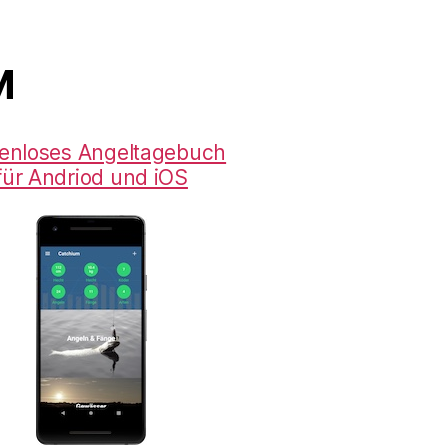
M
enloses Angeltagebuch
für Andriod und iOS