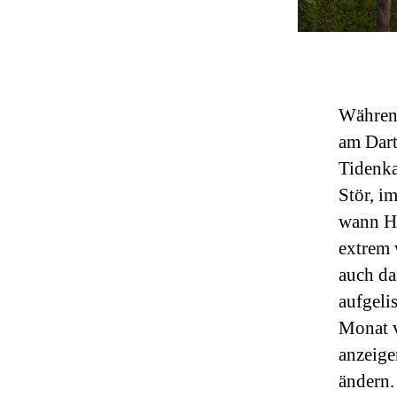
Während
am Dart
Tidenka
Stör, i
wann Ho
extrem 
auch da
aufgelis
Monat v
anzeig
ändern.