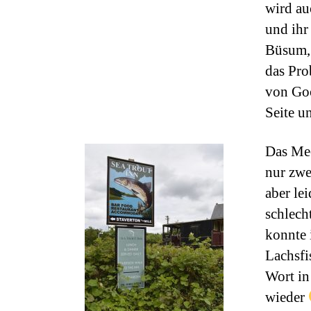
wird au
und ihr
Büsum, 
das Pro
von Goo
Seite u
Das Mee
nur zwe
aber le
schlech
konnte 
Lachsfi
Wort in
wieder