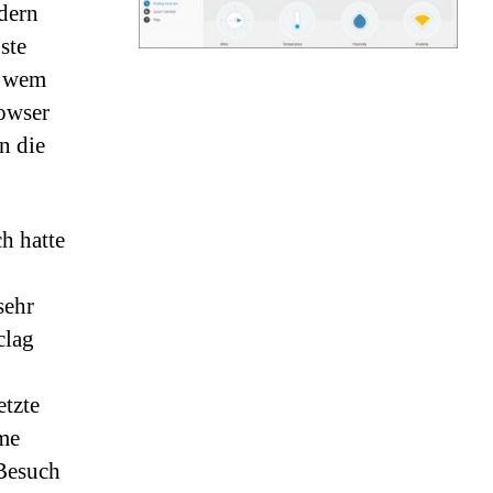
dern
ste
, wem
rowser
n die
h hatte
sehr
clag
etzte
me
 Besuch