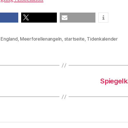
teilen
E-Mail
,
England
,
Meerforellenangeln
,
startseite
,
Tidenkalender
rter
Spiegelk