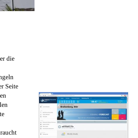
er die
angeln
r Seite
sen
llen
te
braucht