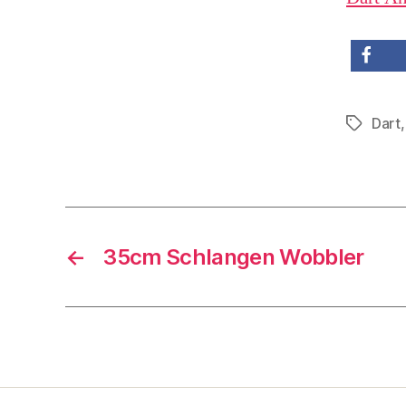
teilen
Dart
Schlagwö
←
35cm Schlangen Wobbler