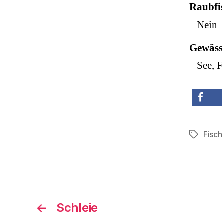
Raubfi
Nein
Gewäss
See, F
teilen
Fisc
Schlagwö
←
Schleie