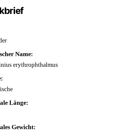
kbrief
der
ischer Name
inius erythrophthalmus
e
ische
le Länge
m
les Gewicht