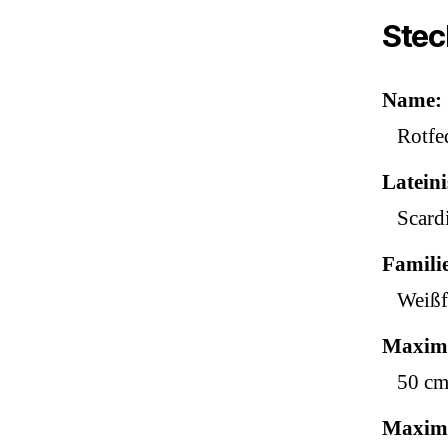
Stec
Name
Rotfe
Latein
Scard
Famili
Weißf
Maxima
50 c
Maxima