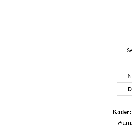
S
N
D
Köder
Wurm,