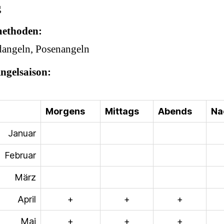
g
ethoden
angeln, Posenangeln
Angelsaison
Morgens
Mittags
Abends
Na
Januar
Februar
März
April
+
+
+
Mai
+
+
+