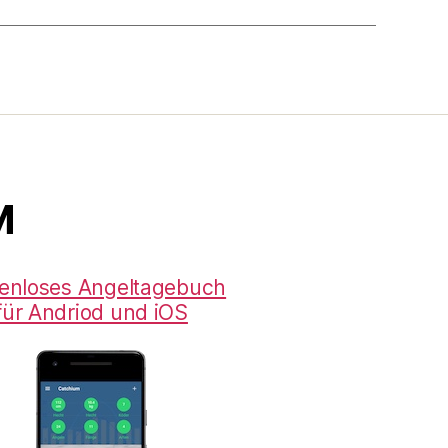
M
enloses Angeltagebuch
für Andriod und iOS