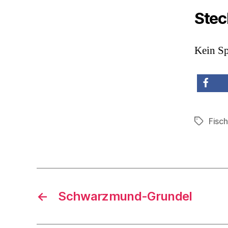
Stec
Kein Sp
teilen
Fisc
Schlagwö
←
Schwarzmund-Grundel