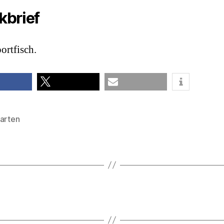
kbrief
ortfisch.
teilen
E-Mail
harten
rter