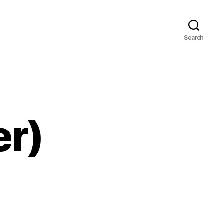
Search
er)