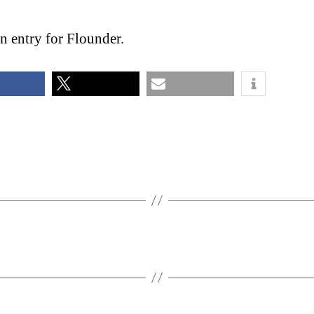
n entry for Flounder.
share
email