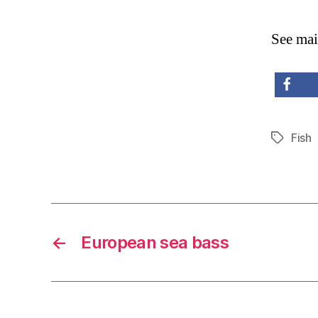
See mai
share
Fish
Tags
←
European sea bass