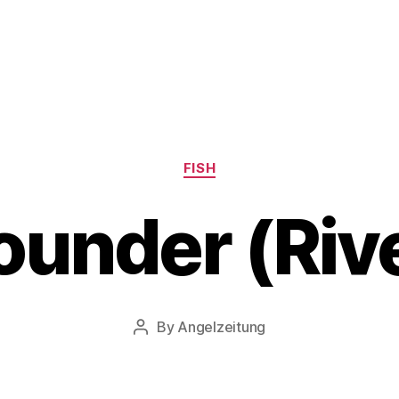
Categories
FISH
ounder (Riv
By
Angelzeitung
Post
author