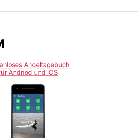
M
enloses Angeltagebuch
für Andriod und iOS