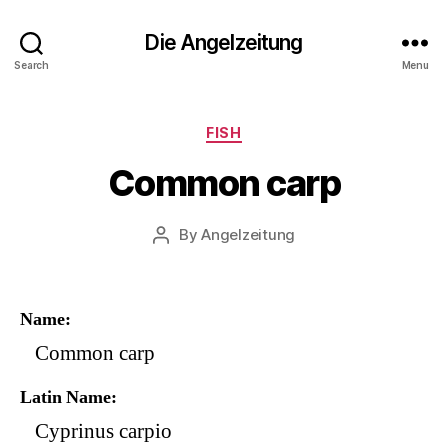
Die Angelzeitung
Search
Menu
Categories
FISH
Common carp
By
Angelzeitung
Post
author
Name
Common carp
Latin Name
Cyprinus carpio