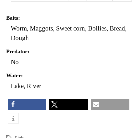
Baits
Worm, Maggots, Sweet corn, Boilies, Bread,
Dough
Predator
No
Water
Lake, River
share
share
email
Fish