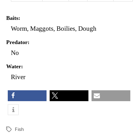
Baits
Worm, Maggots, Boilies, Dough
Predator
No
Water
River
share
share
email
Fish
Tags